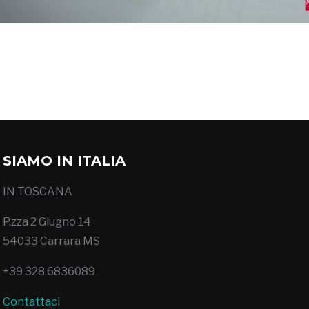
SIAMO IN ITALIA
IN TOSCANA
P.zza 2 Giugno 14
54033 Carrara MS
+39 328.6836089
Contattaci