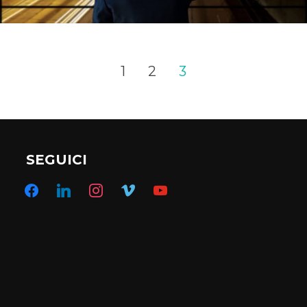
1
2
3
SEGUICI
facebook
linkedin
instagram
vimeo
youtube