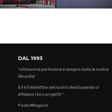
DAL 1993
“ottenere la perfezione è sempre stata la nostra
filosofia!
Ed è l’obbiettivo dei nostri clienti quando ci
affidano i loro progetti “
Paolo Minguzzi